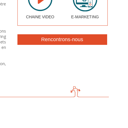
otre
CHAINE VIDEO
E-MARKETING
ons
ring
jets
 en
on,