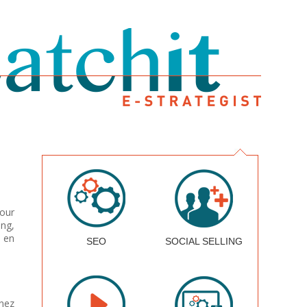
Pour
ng,
s en
SEO
SOCIAL SELLING
nez